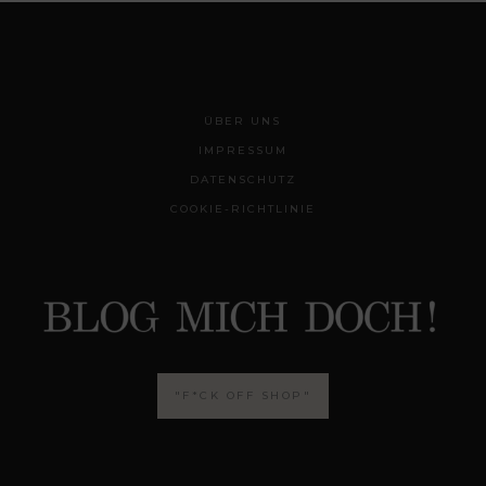
ÜBER UNS
IMPRESSUM
DATENSCHUTZ
COOKIE-RICHTLINIE
"F*CK OFF SHOP"