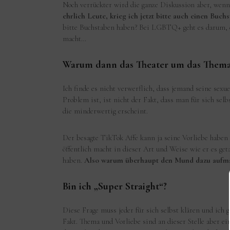
Noch verrückter wird die ganze Diskussion aber, wen
ehrlich Leute, krieg ich jetzt bitte auch einen Buc
bitte Buchstaben haben? Bei LGBTQ+ geht es darum, d
macht…
Warum dann das Theater um das Them
Ich finde es nicht verwerflich, dass jemand seine sexue
Problem ist, ist nicht der Fakt, dass man für sich sel
die minderwertig erscheint.
Der besagte TikTok Affe kann ja seine Vorliebe haben 
öffentlich macht in dieser Art und Weise wie er es ge
haben.
Also warum überhaupt den Mund dazu aufmac
Bin ich „Super Straight“?
Diese Frage muss jeder für sich selbst klären und ich
Fakt. Thema und Vorliebe sind an dieser Stelle aber ei