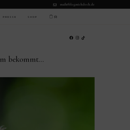
mail@blogmichdoch.de
(0)
PRESSE
SHOP
orum bekommt…