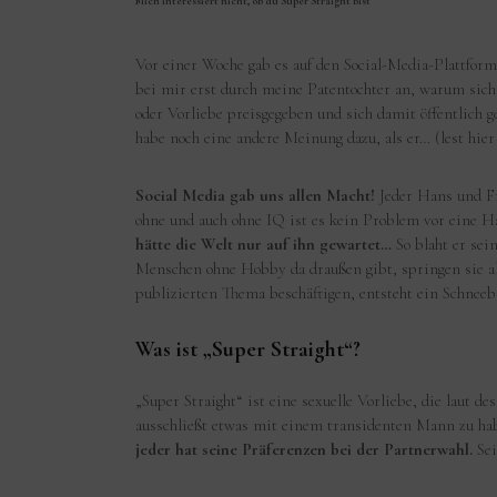
Mich interessiert nicht, ob du Super Straight bist
Vor einer Woche gab es auf den Social-Media-Plattfor
bei mir erst durch meine Patentochter an, warum sich 
oder Vorliebe preisgegeben und sich damit öffentlich 
habe noch eine andere Meinung dazu, als er… (lest h
Social Media gab uns allen Macht!
Jeder Hans und Fr
ohne und auch ohne IQ ist es kein Problem vor eine
hätte die Welt nur auf ihn gewartet…
So blaht er se
Menschen ohne Hobby da draußen gibt, springen sie al
publizierten Thema beschäftigen, entsteht ein Schneeb
Was ist „Super Straight“?
„Super Straight“ ist eine sexuelle Vorliebe, die laut 
ausschließt etwas mit einem transidenten Mann zu habe
jeder hat seine Präferenzen bei der Partnerwahl.
Sei