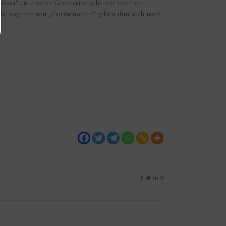
olizei“ in unserer Generation geht mir nämlich
nd die sogenannten „Gutmenschen“ geben ihm auch noch