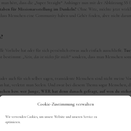
n man hört, dass die „Super Straight“ Anhänger nun mit der Abkürzung SS
hstaben für Missionarsstellung im Dunkeln?
Ohne Witz, möchte jetzt wirkli
ass Menschen eine Community haben und Gehör finden, aber nicht darum, d
a?
lle Vorliebe hat oder für sich persönlich etwas auch einfach ausschließt.
Tue
bst bestimmt:
„Nein, das ist nichts für mich!“
sondern, dass man Menschen somit 
oder auch für sich selber sagen, transidente Menschen sind nicht meine Vorl
tan hat, verletzt man Seelen. Und zwar bei diesem Thema sogar Menschen, d
hen bzw. wer Junge, WER hat denn danach gefragt, auf wen du stehs
Cookie-Zustimmung verwalten
Wir verwenden Cookies, um unsere Website und unseren Service zu
 glaube, die meisten Menschen haben wie gesagt eine Vorliebe und sind
nich
optimieren.
nfach völlig egal. Ich kenne meine persönliche Antwort, aber es ist eben pri