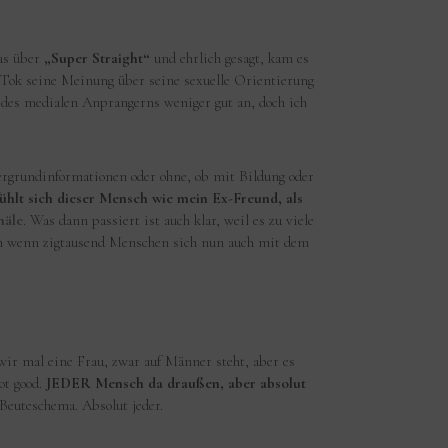
was über
„Super Straight“
und ehrlich gesagt, kam es
ikTok seine Meinung über seine sexuelle Orientierung
 des medialen Anprangerns weniger gut an, doch ich
rgrundinformationen oder ohne, ob mit Bildung oder
hlt sich dieser Mensch wie mein Ex-Freund, als
näle
. Was dann passiert ist auch klar, weil es zu viele
och wenn zigtausend Menschen sich nun auch mit dem
 wir mal eine Frau, zwar auf Männer steht, aber es
ot good.
JEDER Mensch da draußen, aber absolut
 Beuteschema. Absolut jeder.