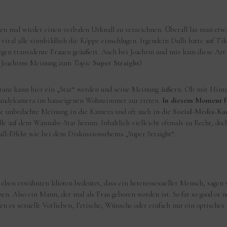
men mal wieder einen verbalen Urknall zu verzeichnen. Überall las man et
viral alle sinnbildlich die Köppe einschlugen. Irgendein Dulli hatte auf T
gegen transidente Frauen geäußert. Auch bei Joachim und mir kam diese Art
ier Joachims Meinung zum Topic
Super Straight
)
anz kann hier ein „Star“ werden und seine Meinung äußern. Ob mit Hinte
 Handykamera im hauseigenen Wohnzimmer zur treten.
In diesem Moment fü
ine unbedachte Meinung in die Kamera und oft auch in die
Social-Media-Ka
le auf dem Wannabe-Star herum. Inhaltlich vielleicht oftmals zu Recht, d
all-Effekt wie bei dem Diskussionsthema „Super Straight“.
des eben erwähnten Idioten bedeutet, dass ein hetereosexueller Mensch, sagen
n. Also ein Mann, der mal als Frau geboren worden ist. So far so good or n
en es sexuelle Vorlieben, Fetische, Wünsche oder einfach nur ein optisches