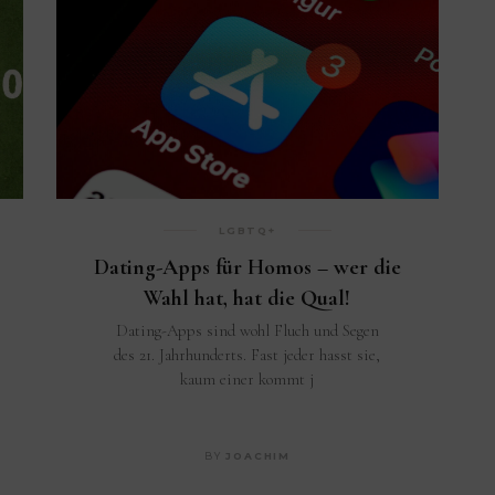
LGBTQ+
Dating-Apps für Homos – wer die
Wahl hat, hat die Qual!
Dating-Apps sind wohl Fluch und Segen
des 21. Jahrhunderts. Fast jeder hasst sie,
kaum einer kommt j
BY
JOACHIM