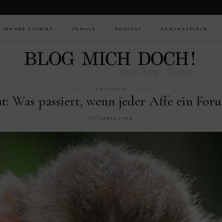
WAHRE STORIES
FEMALE
PODCAST
GEWINNSPIELE
LGBTQ+
SPOTIFY
AUDIONOW
PSYCHOS
APPLE
ht: Was passiert, wenn jeder Affe ein F
PODCASTS
GOOGLE
BY
CHRISTINA
PODCASTS
DEEZER
ANCHOR
OVERCAST
POCKET CASTS
RADIOPUBLIC