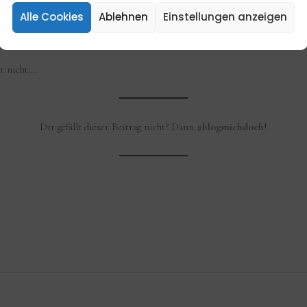
n, der jetzt sagt:
„Uhh, wie kann der TikTok Typ nur so denken?
„. Die „Moralp
Alle Cookies
Ablehnen
Einstellungen anzeigen
er ist es heutzutage auch so, jeder Affe kriegt Gehör über Social Media u
von, dass sicherlich die meisten „Gutmenschen“ eben auch keine sind.
t nicht….
Dir gefällt dieser Beitrag nicht? Dann
#blogmichdoch
!