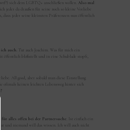
 (wtf?) sich dem LGBTQ+ anschließen wollen.
Also mal
ch jeder da draußen für seine noch so kleine Vorliebe
ass jeder seine kleinsten Präferenzen nun öffentlich
 ich auch.
Tut auch Joachim. Was für mich ein
öffentlich bloßstellt und in eine Schublade stopft,
iebe. All good, aber sobald man diese Einstellung
ie oftmals keinen leichten Lebensweg hinter sich
t?
t für alles offen bei der Partnersuche
. Ist einfach ein
vat und niemand will das wissen. Ich will auch nicht