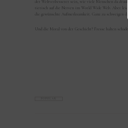
der Weltverbesserer sein, wie viele Menschen da drauße
tierisch auf die Nerven im World Wide Web. Aber leid
die gewünschte Aufmerksamkeit. Ganz zu schweigen da
Und die Moral von der Geschicht? Fresse halten schade
POPULAR