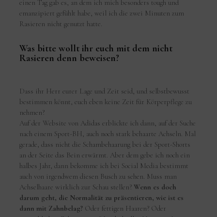
einen Tag gab es, an dem ich mich besonders tough und
emanzipiert gefühlt habe, weil ich die zwei Minuten zum
Rasieren nicht genutzt hatte.
Was bitte wollt ihr euch mit dem nicht
Rasieren denn beweisen?
Dass ihr Herr eurer Lage und Zeit seid, und selbstbewusst
bestimmen könnt, euch eben keine Zeit für Körperpflege zu
nehmen?
Auf der Website von Adidas erblickte ich dann, auf der Suche
nach einem Sport-BH, auch noch stark behaarte Achseln. Mal
gerade, dass nicht die Schambehaarung bei der Sport-Shorts
an der Seite das Bein erwärmt. Aber dem gebe ich noch ein
halbes Jahr, dann bekomme ich bei Social Media bestimmt
auch von irgendwem diesen Busch zu sehen. Muss man
Achselhaare wirklich zur Schau stellen?
Wenn es doch
darum geht, die Normalität zu präsentieren, wie ist es
dann mit Zahnbelag?
Oder fettigen Haaren? Oder