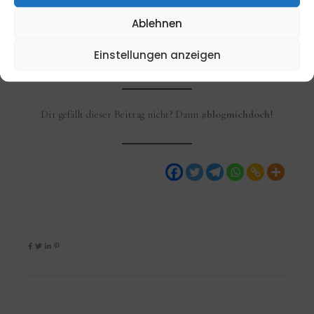
besten am Lagerfeuer, aber passt auf, dass euch nicht die
Ablehnen
Schamhaare anbrennen…
Einstellungen anzeigen
Text von: Jazz Brown
Dir gefällt dieser Beitrag nicht? Dann
#blogmichdoch
!