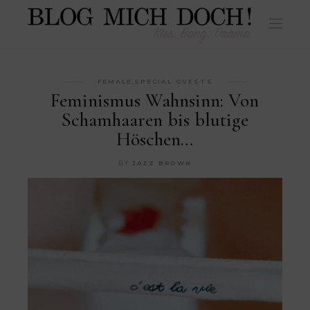
FEMALE
,
SPECIAL GUESTS
Feminismus Wahnsinn: Von
Schamhaaren bis blutige
Höschen…
BY
JAZZ BROWN