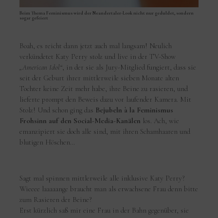
Beim Thema Feminismus wird der Neandertaler-Look nicht nur geduldet, sondern
sogar gefeiert
Boah, es reicht dann jetzt auch mal langsam! Neulich
verkündetet Katy Perry stolz und live in der TV-Show
„American Idol“
, in der sie als Jury-Mitglied fungiert, dass sie
seit der Geburt ihrer mittlerweile sieben Monate alten
Tochter keine Zeit mehr habe, ihre Beine zu rasieren, und
lieferte prompt den Beweis dazu vor laufender Kamera. Mit
Stolz! Und schon ging das
Bejubeln à la Feminismus
Frohsinn auf den Social-Media-Kanälen
los. Ach, wie
emanzipiert sie doch alle sind, mit ihren Schamhaaren und
blutigen Höschen…
Sagt mal spinnen mittlerweile alle inklusive Katy Perry?
Wieeee laaaaange braucht man als erwachsene Frau denn bitte
zum Rasieren der Beine?
Erst kürzlich saß mir eine Frau in der Bahn gegenüber, sie