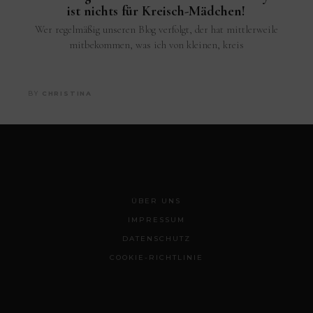
ist nichts für Kreisch-Mädchen!
Wer regelmäßig unseren Blog verfolgt, der hat mittlerweile
mitbekommen, was ich von kleinen, kreis
BY
CHRISTINA
ÜBER UNS
IMPRESSUM
DATENSCHUTZ
COOKIE-RICHTLINIE