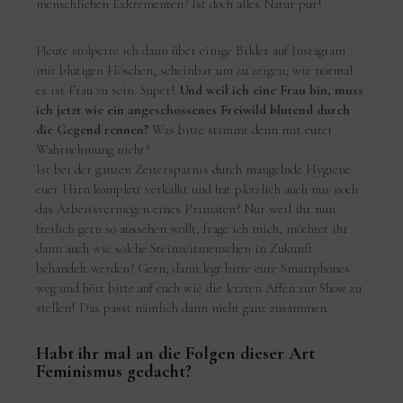
menschlichen Exkrementen? Ist doch alles Natur pur!
Heute stolperte ich dann über einige Bilder auf Instagram
mit blutigen Höschen, scheinbar um zu zeigen, wie normal
es ist Frau zu sein. Super!
Und weil ich eine Frau bin, muss
ich jetzt wie ein angeschossenes Freiwild blutend durch
die Gegend rennen?
Was bitte stimmt denn mit eurer
Wahrnehmung nicht?
Ist bei der ganzen Zeitersparnis durch mangelnde Hygiene
euer Hirn komplett verkalkt und hat plötzlich auch nur noch
das Arbeitsvermögen eines Primaten? Nur weil ihr nun
freilich gern so aussehen wollt, frage ich mich, möchtet ihr
dann auch wie solche Steinzeitmenschen in Zukunft
behandelt werden? Gern, dann legt bitte eure Smartphones
weg und hört bitte auf euch wie die letzten Affen zur Show zu
stellen! Das passt nämlich dann nicht ganz zusammen.
Habt ihr mal an die Folgen dieser Art
Feminismus gedacht?