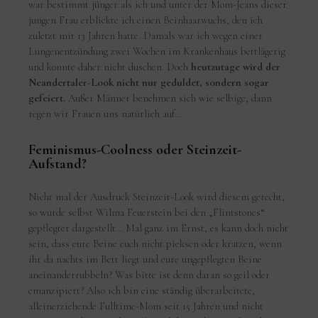
war bestimmt jünger als ich und unter der Mom-Jeans dieser
jungen Frau erblickte ich einen Beinhaarwuchs, den ich
zuletzt mit 13 Jahren hatte. Damals war ich wegen einer
Lungenentzündung zwei Wochen im Krankenhaus bettlägerig
und konnte daher nicht duschen. Doch
heutzutage wird der
Neandertaler-Look nicht nur geduldet, sondern sogar
gefeiert.
Außer Männer benehmen sich wie selbige, dann
regen wir Frauen uns natürlich auf…
Feminismus-Coolness oder Steinzeit-
Aufstand?
Nicht mal der Ausdruck Steinzeit-Look wird diesem gerecht,
so wurde selbst Wilma Feuerstein bei den „Flintstones“
gepflegter dargestellt… Mal ganz im Ernst, es kann doch nicht
sein, dass eure Beine euch nicht pieksen oder kratzen, wenn
ihr da nachts im Bett liegt und eure ungepflegten Beine
aneinanderrubbeln? Was bitte ist denn daran so geil oder
emanzipiert? Also ich bin eine ständig überarbeitete,
alleinerziehende Fulltime-Mom seit 15 Jahren und nicht