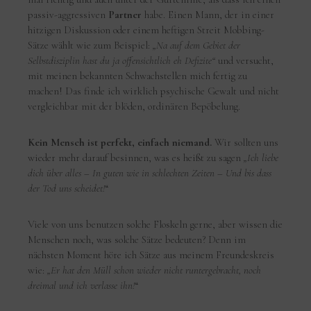
passiv-aggressiven
Partner
habe. Einen Mann, der in einer
hitzigen Diskussion oder einem heftigen Streit Mobbing-
Sätze wählt wie zum Beispiel:
„Na auf dem Gebiet der
Selbstdisziplin hast du ja offensichtlich eh Defizite“
und versucht,
mit meinen bekannten Schwachstellen mich fertig zu
machen! Das finde ich wirklich psychische Gewalt und nicht
vergleichbar mit der blöden, ordinären Bepöbelung.
Kein Mensch ist perfekt, einfach niemand.
Wir sollten uns
wieder mehr darauf besinnen, was es heißt zu sagen
„Ich liebe
dich über alles – In guten wie in schlechten Zeiten – Und bis dass
der Tod uns scheidet!
“
Viele von uns benutzen solche Floskeln gerne, aber wissen die
Menschen noch, was solche Sätze bedeuten? Denn im
nächsten Moment höre ich Sätze aus meinem Freundeskreis
wie:
„Er hat den Müll schon wieder nicht runtergebracht, noch
dreimal und ich verlasse ihn!
“