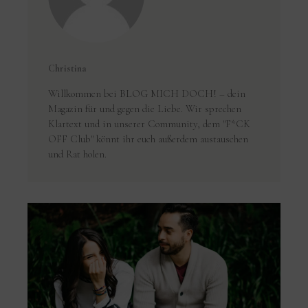
Christina
Willkommen bei BLOG MICH DOCH! – dein
Magazin für und gegen die Liebe. Wir sprechen
Klartext und in unserer Community, dem "F*CK
OFF Club" könnt ihr euch außerdem austauschen
und Rat holen.