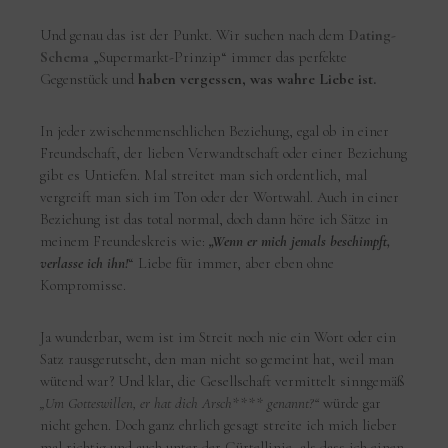
Und genau das ist der Punkt. Wir suchen nach dem
Dating-
Schema
„Supermarkt-Prinzip“ immer das perfekte
Gegenstück und
haben vergessen, was wahre Liebe ist.
In jeder zwischenmenschlichen Beziehung, egal ob in einer
Freundschaft, der lieben Verwandtschaft oder einer Beziehung
gibt es Untiefen. Mal streitet man sich ordentlich, mal
vergreift man sich im Ton oder der Wortwahl. Auch in einer
Beziehung ist das total normal, doch dann höre ich Sätze in
meinem Freundeskreis wie:
„Wenn er mich jemals beschimpft,
verlasse ich ihn!
“ Liebe für immer, aber eben ohne
Kompromisse.
Ja wunderbar, wem ist im Streit noch nie ein Wort oder ein
Satz rausgerutscht, den man nicht so gemeint hat, weil man
wütend war? Und klar, die Gesellschaft vermittelt sinngemäß
„Um Gotteswillen, er hat dich Arsch**** genannt?“
würde gar
nicht gehen. Doch ganz ehrlich gesagt streite ich mich lieber
mal richtig und auch unter der Gürtellinie, als dass ich einen