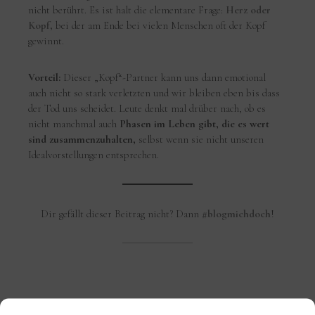
nicht berührt. Es ist halt die elementare Frage:
Herz oder
Kopf,
bei der am Ende bei vielen Menschen oft der Kopf
gewinnt.
Vorteil:
Dieser „Kopf“-Partner kann uns dann emotional
auch nicht so stark verletzten und wir bleiben eben bis dass
der Tod uns scheidet. Leute denkt mal drüber nach, ob es
nicht manchmal auch
Phasen im Leben gibt, die es wert
sind zusammenzuhalten,
selbst wenn sie nicht unseren
Idealvorstellungen entsprechen.
Dir gefällt dieser Beitrag nicht? Dann
#blogmichdoch
!