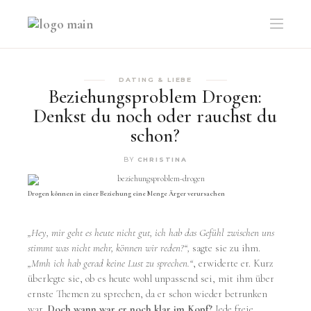
DATING & LIEBE
Beziehungsproblem Drogen:
Denkst du noch oder rauchst du
schon?
BY
CHRISTINA
Drogen können in einer Beziehung eine Menge Ärger verursachen
„Hey, mir geht es heute nicht gut, ich hab das Gefühl zwischen uns
stimmt was nicht mehr, können wir reden?“,
sagte sie zu ihm.
„Mmh ich hab gerad keine Lust zu sprechen.“
, erwiderte er. Kurz
überlegte sie, ob es heute wohl unpassend sei, mit ihm über
ernste Themen zu sprechen, da er schon wieder betrunken
war.
Doch wann war er noch klar im Kopf?
Jede freie