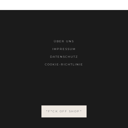
ÜBER UNS
IMPRESSUM
DATENSCHUTZ
COOKIE-RICHTLINIE
"F*CK OFF SHOP"