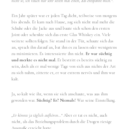
nicht so, ich rauch nur sehr selten mal einen, das entspannt mich.“
.
Ein Jahr später war er jeden Tag dicht, teilweise von morgens
bis abends. Er kam nach Hause, zog sich nicht mal mehr die
Schuhe oder die Jacke aus und baute sich schon den ersten
Joint oder schenkte sich das erste Glas Whiskey ein. Viele
weitere sollten folgen. Sie stand in der Tür, schaute sich das
an, sprach ihn darauf an, bat ihn es zu lassen oder wenigstens
zu minimieren. Es interessierte ihn nicht.
Er war süchtig
und merkte es nicht mal.
Er bestritt es bereits süchtig zu
sein, doch als er mal wenige Tage von sich aus nichts der Art
zu sich nahm, zitterte er, er war extrem nervös und ihm war
kalt.
Ja, so kalt wie ihr, wenn sie sich anschaute, was aus ihm
geworden war.
Süchtig? Er? Niemals!
War seine Einstellung.
„Er könnte ja täglich aufhören…“
Aber er tat es nicht, auch
nicht, als das Beziehungsproblem durch die Drogen riesige
Ausmaße erreicht hatte.