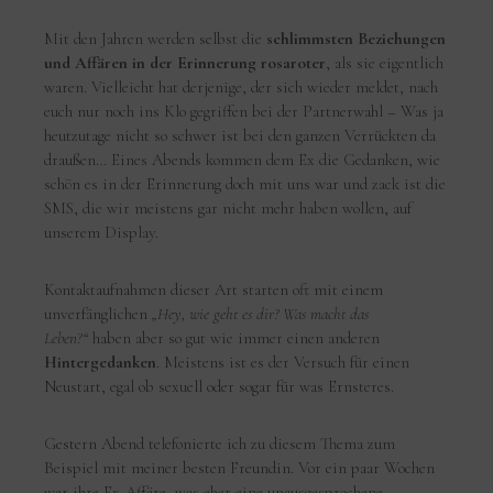
Mit den Jahren werden selbst die
schlimmsten Beziehungen
und Affären in der Erinnerung rosaroter
, als sie eigentlich
waren. Vielleicht hat derjenige, der sich wieder meldet, nach
euch nur noch ins Klo gegriffen bei der Partnerwahl – Was ja
heutzutage nicht so schwer ist bei den ganzen Verrückten da
draußen… Eines Abends kommen dem Ex die Gedanken, wie
schön es in der Erinnerung doch mit uns war und zack ist die
SMS, die wir meistens gar nicht mehr haben wollen, auf
unserem Display.
Kontaktaufnahmen dieser Art starten oft mit einem
unverfänglichen
„Hey, wie geht es dir? Was macht das
Leben?“
haben aber so gut wie immer einen anderen
Hintergedanken
. Meistens ist es der Versuch für einen
Neustart, egal ob sexuell oder sogar für was Ernsteres.
Gestern Abend telefonierte ich zu diesem Thema zum
Beispiel mit meiner besten Freundin. Vor ein paar Wochen
war ihre Ex-Affäre, was eher eine unausgesprochene