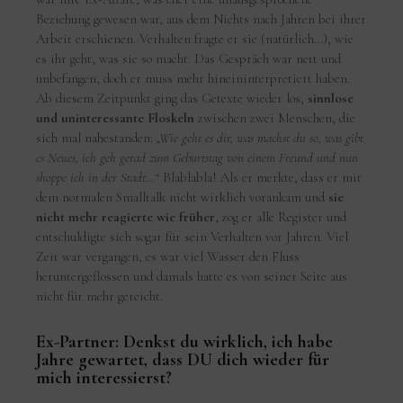
Beziehung gewesen war, aus dem Nichts nach Jahren bei ihrer
Arbeit erschienen. Verhalten fragte er sie (natürlich…), wie
es ihr geht, was sie so macht. Das Gespräch war nett und
unbefangen, doch er muss mehr hineininterpretiert haben.
Ab diesem Zeitpunkt ging das Getexte wieder los,
sinnlose
und uninteressante Floskeln
zwischen zwei Menschen, die
sich mal nahestanden:
„Wie geht es dir, was machst du so, was gibt
es Neues, ich geh gerad zum Geburtstag von einem Freund und nun
shoppe ich in der Stadt…“
Blablabla! Als er merkte, dass er mit
dem normalen Smalltalk nicht wirklich vorankam und
sie
nicht mehr reagierte wie früher
, zog er alle Register und
entschuldigte sich sogar für sein Verhalten vor Jahren. Viel
Zeit war vergangen, es war viel Wasser den Fluss
heruntergeflossen und damals hatte es von seiner Seite aus
nicht für mehr gereicht.
Ex-Partner: Denkst du wirklich, ich habe
Jahre gewartet, dass DU dich wieder für
mich interessierst?