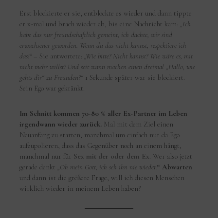
Erst blockierte er sie, entblockte es wieder und dann tippte
er x-mal und brach wieder ab, bis eine Nachricht kam:
„Ich
habe das nur freundschaftlich gemeint, ich dachte, wir sind
erwachsener geworden. Wenn du das nicht kannst, respektiere ich
das!“
– Sie antwortete:
„Wie bitte? Nicht kannst? Wie wäre es, mit
nicht mehr willst? Und seit wann machen einen dreimal „Hallo, wie
gehts dir“ zu Freunden?“
1 Sekunde später war sie blockiert.
Sein Ego war gekränkt.
Im Schnitt kommen 70-80 % aller Ex-Partner im Leben
irgendwann wieder zurück.
Mal mit dem Ziel einen
Neuanfang zu starten, manchmal um einfach nur da Ego
aufzupolieren, dass das Gegenüber noch an einem hängt,
manchmal nur für
Sex mit der oder dem Ex
. Wer also jetzt
gerade denkt
„Oh mein Gott, ich seh ihn nie wieder!“
Abwarten
und dann ist die größere Frage, will ich diesen Menschen
wirklich wieder in meinem Leben haben?