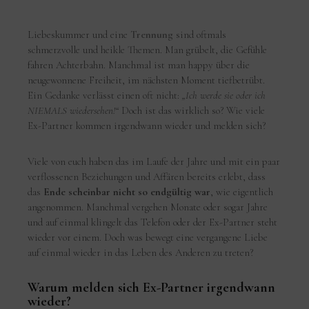
Liebeskummer und eine
Trennung
sind oftmals
schmerzvolle und heikle Themen. Man grübelt, die Gefühle
fahren Achterbahn. Manchmal ist man happy über die
neugewonnene Freiheit, im nächsten Moment tiefbetrübt.
Ein Gedanke verlässt einen oft nicht:
„Ich werde sie oder ich
NIEMALS wiedersehen!“
Doch ist das wirklich so? Wie viele
Ex-Partner kommen irgendwann wieder und melden sich?
Viele von euch haben das im Laufe der Jahre und mit ein paar
verflossenen Beziehungen und Affären bereits erlebt, dass
das
Ende scheinbar nicht so endgültig war
, wie eigentlich
angenommen. Manchmal vergehen Monate oder sogar Jahre
und auf einmal klingelt das Telefon oder der Ex-Partner steht
wieder vor einem. Doch was bewegt eine vergangene Liebe
auf einmal wieder in das Leben des Anderen zu treten?
Warum melden sich Ex-Partner irgendwann
wieder?