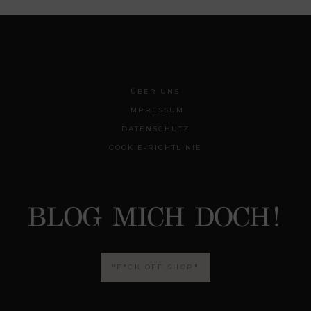
ÜBER UNS
IMPRESSUM
DATENSCHUTZ
COOKIE-RICHTLINIE
"F*CK OFF SHOP"