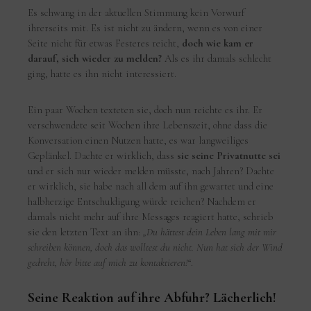
Es schwang in der aktuellen Stimmung kein Vorwurf
ihrerseits mit. Es ist nicht zu ändern, wenn es von einer
Seite nicht für etwas Festeres reicht,
doch wie kam er
darauf, sich wieder zu melden?
Als es ihr damals schlecht
ging, hatte es ihn nicht interessiert.
Ein paar Wochen texteten sie, doch nun reichte es ihr. Er
verschwendete seit Wochen ihre Lebenszeit, ohne dass die
Konversation einen Nutzen hatte, es war langweiliges
Geplänkel. Dachte er wirklich, dass
sie seine Privatnutte sei
und er sich nur wieder melden müsste, nach Jahren? Dachte
er wirklich, sie habe nach all dem auf ihn gewartet und eine
halbherzige Entschuldigung würde reichen? Nachdem er
damals nicht mehr auf ihre Messages reagiert hatte, schrieb
sie den letzten Text an ihn:
„Du hättest dein Leben lang mit mir
schreiben können, doch das wolltest du nicht. Nun hat sich der Wind
gedreht, hör bitte auf mich zu kontaktieren!“
.
Seine Reaktion auf ihre Abfuhr? Lächerlich!