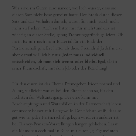
Wir sind im Guten auseinander, weil ich wusste, dass sie
diesen Satz nicht böse gemeint hatte. Der Break durch diesen
Satz und das Verhalten danach, waren für mich jedoch nicht
mehr zu flicken. Auch sie hatte mir für mich (und das ist
wichtig an dieser Stelle) genug Trennungsgründe geliefert. Ob
mein Ex mir noch mehr Material für ein Ende der
Partnerschaft geliefert hatte, als diese Freundin? Ja definitiv,
aber darauf will ich hinaus:
Jeder muss individuell
entscheiden, ob man sich trennt oder bleibt.
Egal, ob in
einer Freundschaft, mit dem Job oder der Beziehung!
Für den einen ist das Thema Fremdgehen leider normal und
Alltag, vielleicht war es bei den Eltern schon so, für den
nächsten der Weltuntergang. Der eine kann mit
Beschimpfungen und Wutanfällen in der Partnerschaft leben,
der andere besser mit Langeweile. Der nächste weiß, dass so
gut wie in jeder Partnerschaft gelogen wird, ein anderer ist
bei
Disney-Prinzen
-Vorstellungen hängen geblieben. Lasst
die Menschen doch mal in Ruhe mit euren „gut“gemeinten