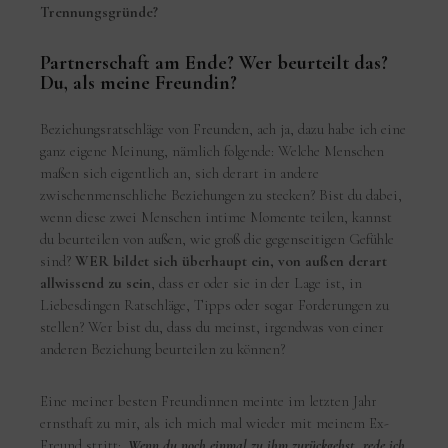
Trennungsgründe?
Partnerschaft am Ende? Wer beurteilt das?
Du, als meine Freundin?
Beziehungsratschläge von Freunden, ach ja, dazu habe ich eine
ganz eigene Meinung, nämlich folgende: Welche Menschen
maßen sich eigentlich an, sich derart in andere
zwischenmenschliche Beziehungen zu stecken? Bist du dabei,
wenn diese zwei Menschen intime Momente teilen, kannst
du beurteilen von außen, wie groß die gegenseitigen Gefühle
sind?
WER bildet sich überhaupt ein, von außen derart
allwissend zu sein
, dass er oder sie in der Lage ist, in
Liebesdingen Ratschläge, Tipps oder sogar Forderungen zu
stellen? Wer bist du, dass du meinst, irgendwas von einer
anderen Beziehung beurteilen zu können?
Eine meiner besten Freundinnen meinte im letzten Jahr
ernsthaft zu mir, als ich mich mal wieder mit meinem Ex-
Freund stritt:
„Wenn du noch einmal zu ihm zurückgehst, rede ich