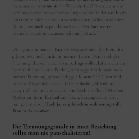
nie wieder ein Wort mit dir.“
– What the fuck? Bist du mit mir
befreundet oder mit der Vorstellung von mir in deinem Kopf?
Ich trennte mich aus vielen verschiedenen Gründen von dem
Mann, aber auch wegen dieses Satzes. Der Satz meiner
Freundin setzte mich zusätzlich unter Druck.
Übrigens, um mal das Fazit vorwegzunehmen, die Freundin
gibt es jetzt nicht mehr in meinem Leben. Denn nach der
Trennung, die sie ja auch so unbedingt wollte, hatte sie einen
Termin für mich zum Treffen, der knapp drei Monate nach
meiner Trennung lag parat (digga 3 Monate?!?!?!), war null
präsent, fragte nicht, ob ich Hilfe bräuchte, Ablenkung
versprach sie mir vorher, doch sie kroch im
Plural-Pärchen-
Modus
zu ihrem Kerl auf die Couch, beruhigt, dass ich ja
nun getrennt sei.
Hach ja, es gibt schon wahnsinnig tolle
Frauen da draußen…
Die Trennungsgründe in einer Beziehung
sollte man nie pauschalisieren!