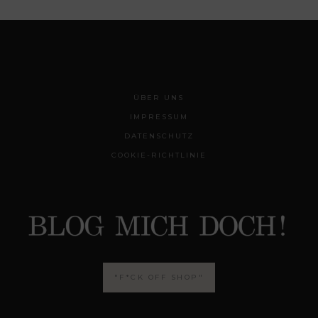
ÜBER UNS
IMPRESSUM
DATENSCHUTZ
COOKIE-RICHTLINIE
"F*CK OFF SHOP"