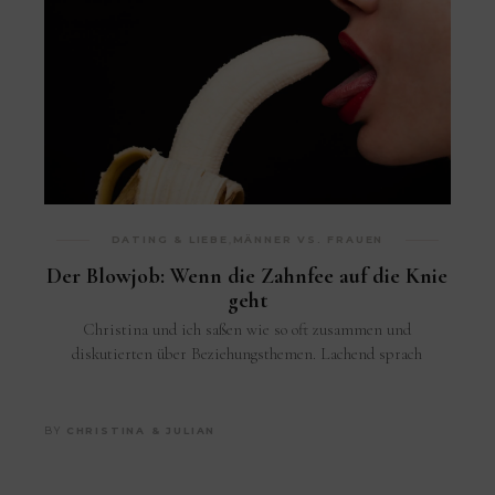
DATING & LIEBE
,
MÄNNER VS. FRAUEN
Der Blowjob: Wenn die Zahnfee auf die Knie
geht
Christina und ich saßen wie so oft zusammen und
diskutierten über Beziehungsthemen. Lachend sprach
BY
CHRISTINA & JULIAN