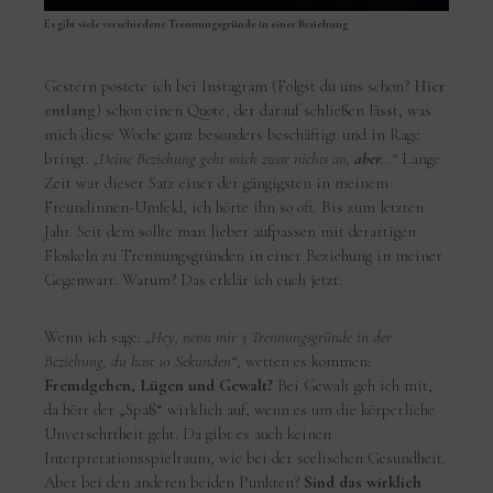
Es gibt viele verschiedene Trennungsgründe in einer Beziehung
Gestern postete ich bei Instagram (Folgst du uns schon?
Hier
entlang
) schon einen Quote, der darauf schließen lässt, was
mich diese Woche ganz besonders beschäftigt und in Rage
bringt.
„Deine Beziehung geht mich zwar nichts an,
aber
…“
Lange
Zeit war dieser Satz einer der gängigsten in meinem
Freundinnen-Umfeld, ich hörte ihn so oft. Bis zum letzten
Jahr. Seit dem sollte man lieber aufpassen mit derartigen
Floskeln zu Trennungsgründen in einer Beziehung in meiner
Gegenwart. Warum? Das erklär ich euch jetzt.
Wenn ich sage:
„Hey, nenn mir 3 Trennungsgründe in der
Beziehung, du hast 10 Sekunden“
, wetten es kommen:
Fremdgehen, Lügen und Gewalt?
Bei Gewalt geh ich mit,
da hört der „Spaß“ wirklich auf, wenn es um die körperliche
Unversehrtheit geht. Da gibt es auch keinen
Interpretationsspielraum, wie bei der seelischen Gesundheit.
Aber bei den anderen beiden Punkten?
Sind das wirklich