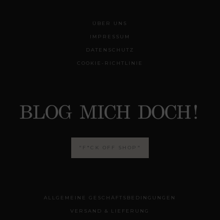
ÜBER UNS
IMPRESSUM
DATENSCHUTZ
COOKIE-RICHTLINIE
"F*CK OFF SHOP"
ALLGEMEINE GESCHÄFTSBEDINGUNGEN
VERSAND & LIEFERUNG