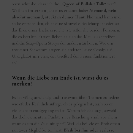
oben schreibe, dass ich die
„Queen of Bullshit Talk“
war?
Weil ich im letzten Jahr eins erkannt habe:
Niemand, nein,
absolut niemand, steckt in deiner Haut.
Niemand kann und
sollte entscheiden, ob es eine sinnvolle Beziehung ist oder ob
das Ende einer Liebe erreicht ist, außer die beiden Personen,
die es betrifft. Frauen lieben es sich das Maul zu zerreißen
und die Soap-Opera Storys der anderen zu hören. Wie ein
trockener Schwamm saugen sie anderer Leute Gossip auf.
Und glaubt mir eins, der Großteil der Frauen funktioniert
so!
Wenn die Liebe am Ende ist, wirst du es
merken!
Es ist völlig unwichtig und irrelevant über Themen zu reden:
wie oft der Kerl dich aufregt, ob er gelogen hat, auch ob er
vielleicht
fremdgegangen
ist. Warum ich das sage, obwohl
das doch elementare Punkte in er Beziehung sind, vor allem
wenn es um die Zukunft geht?! Weil du bei vielen Problemen
nur zwei Möglichkeiten hast:
Bleib bei ihm oder verlasse