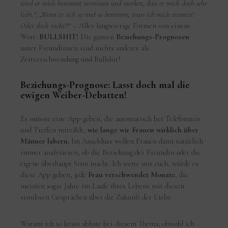
wird er mich bestimmt vermissen und merken, dass er mich doch sehr
liebt.“, „Wenn er sich so und so benimmt, muss ich mich trennen!
Oder doch nicht?!“
– Alles langwierige Formen von einem
Wort:
BULLSHIT!
Die ganzen
Beziehungs-Prognosen
unter Freundinnen sind nichts anderes als
Zeitverschwendung und Bullshit!
Beziehungs-Prognose: Lasst doch mal die
ewigen Weiber-Debatten!
Es müsste eine App geben, die automatisch bei Telefonaten
und Treffen mitzählt,
wie lange wir Frauen wirklich über
Männer labern.
Im Anschluss wollen Frauen dann natürlich
immer analysieren, ob die Beziehung der Freundin oder die
eigene überhaupt Sinn macht. Ich wette mit euch, würde es
diese App geben, jede
Frau verschwendet Monate
, die
meisten sogar Jahre im Laufe ihres Lebens mit diesen
sinnlosen Gesprächen über die Zukunft der Liebe.
Warum ich so krass abhate bei diesem Thema, obwohl ich