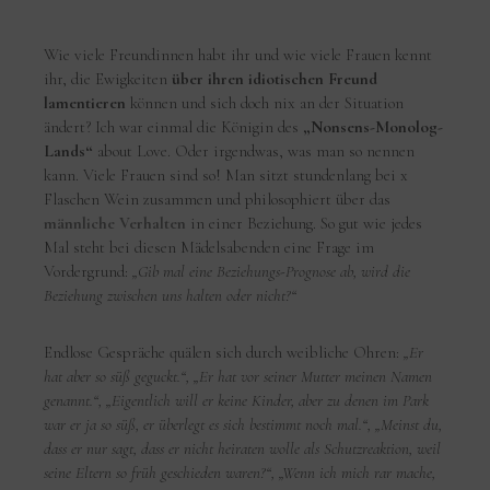
Wie viele Freundinnen habt ihr und wie viele Frauen kennt
ihr, die Ewigkeiten
über ihren idiotischen Freund
lamentieren
können und sich doch nix an der Situation
ändert? Ich war einmal die Königin des
„Nonsens-Monolog-
Lands“
about Love. Oder irgendwas, was man so nennen
kann. Viele Frauen sind so! Man sitzt stundenlang bei x
Flaschen Wein zusammen und philosophiert über das
männliche Verhalten
in einer Beziehung. So gut wie jedes
Mal steht bei diesen Mädelsabenden eine Frage im
Vordergrund:
„Gib mal eine Beziehungs-Prognose ab, wird die
Beziehung zwischen uns halten oder nicht?“
Endlose Gespräche quälen sich durch weibliche Ohren:
„Er
hat aber so süß geguckt.“, „Er hat vor seiner Mutter meinen Namen
genannt.“, „Eigentlich will er keine Kinder, aber zu denen im Park
war er ja so süß, er überlegt es sich bestimmt noch mal.“, „Meinst du,
dass er nur sagt, dass er nicht heiraten wolle als Schutzreaktion, weil
seine Eltern so früh geschieden waren?“, „Wenn ich mich rar mache,