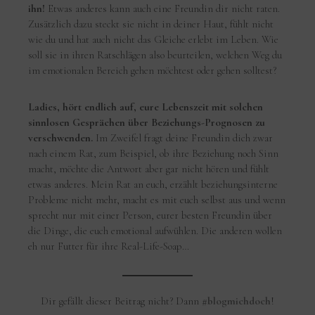
ihn!
Etwas anderes kann auch eine Freundin dir nicht raten.
Zusätzlich dazu steckt sie nicht in deiner Haut, fühlt nicht
wie du und hat auch nicht das Gleiche erlebt im Leben. Wie
soll sie in ihren Ratschlägen also beurteilen, welchen Weg du
im emotionalen Bereich gehen möchtest oder gehen solltest?
Ladies, hört endlich auf, eure Lebenszeit mit solchen
sinnlosen Gesprächen über Beziehungs-Prognosen zu
verschwenden.
Im Zweifel fragt deine Freundin dich zwar
nach einem Rat, zum Beispiel, ob ihre Beziehung noch Sinn
macht, möchte die Antwort aber gar nicht hören und fühlt
etwas anderes. Mein Rat an euch, erzählt beziehungsinterne
Probleme nicht mehr, macht es mit euch selbst aus und wenn
sprecht nur mit einer Person, eurer besten Freundin über
die Dinge, die euch emotional aufwühlen. Die anderen wollen
eh nur Futter für ihre Real-Life-Soap…
Dir gefällt dieser Beitrag nicht? Dann
#blogmichdoch
!