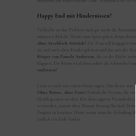
bekommt das wohlverdiente Ende. Schließlich ist es e
Happy End mit Hindernissen?
Vielleicht ist das Problem auch gar nicht die Kommun
müssen 6 Mal die Woche zum Sport gehen, körperbetont
ohne Arschloch-Attitüde!
Die Frau soll hingegen ema
sie mal noch eben Kinder gebären und das mit der fl
Körper von Pamela Anderson
, die in der Küche ste
klappen. Ein Mann wird dann sofort als Schwuchtel un
entfernen?
Lasst es euch von einem Homo sagen: Um dieser seit A
Ohne Brüste, ohne Penis!
Einfach die Person, die vo
Health geraten werden. Mit dem engsten Freundeskreis 
vermeiden, anstatt über Monate hinweg Sherlock Holme
Enigma zu knacken. Heute nennt man die Erfindung üb
endlich ein Ende finden.