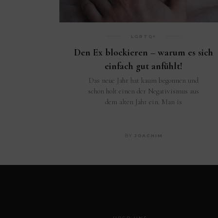
LGBTQ+
Den Ex blockieren – warum es sich
einfach gut anfühlt!
Das neue Jahr hat kaum begonnen und
schon holt einen der Negativismus aus
dem alten Jahr ein. Man is
BY
JOACHIM