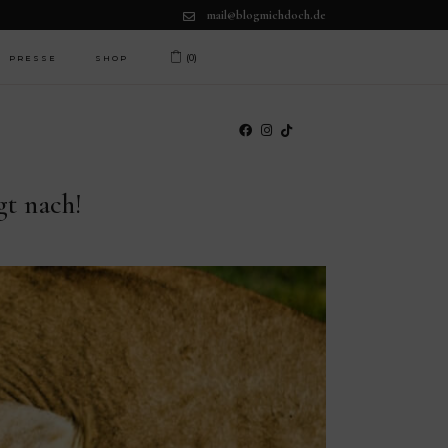
mail@blogmichdoch.de
(0)
PRESSE
SHOP
t nach!