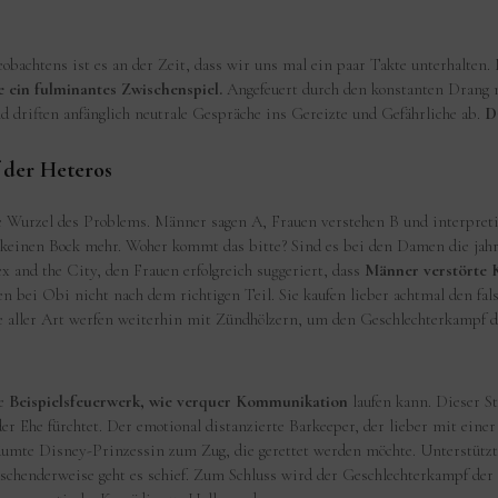
bachtens ist es an der Zeit, dass wir uns mal ein paar Takte unterhalten. M
 ein fulminantes Zwischenspiel.
Angefeuert durch den konstanten Drang
 driften anfänglich neutrale Gespräche ins Gereizte und Gefährliche ab.
D
der Heteros
 Wurzel des Problems. Männer sagen A, Frauen verstehen B und interpretie
ar keinen Bock mehr. Woher kommt das bitte? Sind es bei den Damen die jah
x and the City, den Frauen erfolgreich suggeriert, dass
Männer verstörte 
bei Obi nicht nach dem richtigen Teil. Sie kaufen lieber achtmal den fals
aller Art werfen weiterhin mit Zündhölzern, um den Geschlechterkampf de
te
Beispielsfeuerwerk, wie verquer Kommunikation
laufen kann. Dieser St
er Ehe fürchtet. Der emotional distanzierte Barkeeper, der lieber mit einer 
mte Disney-Prinzessin zum Zug, die gerettet werden möchte. Unterstützt w
chenderweise geht es schief. Zum Schluss wird der Geschlechterkampf der H