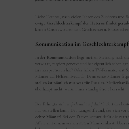
Joachim als schwuler Mann macht sich Sorgen um die Heteros
Liebe Heteros, nach vielen Jahren des Zuhörens und Beo
ewige Geschlechterkampf der Heteros findet gerade
klaren Clash zwischen den Geschlechtern. Entsprechend
Kommunikation im Geschlechterkampf 
In der
Kommunikation
liegt meiner Meinung nach die
verwirrt, reagiert genervt und hat eigentlich schon g
zu interpretieren hat? Oder haben TV-Formate, seit Se
Männer auf Höhlenniveau ab. Denn echte Männer fragen 
stellen ist nämlich nur was für Pussies.
Medienkanäle 
überhaupt nicht, warum hier ständig Streit herrscht.
Der Film
„Er steht einfach nicht auf dich“
liefert das bes
nur vorstellen kann. Der Langzeitfreund, der sich vor d
echte Männer!
Bei den Frauen kommt dafür die verträu
Affäre mit einem verheirateten Mann einlässt. Überras