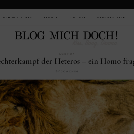
WAHRE STORIES
FEMALE
PODCAST
GEWINNSPIELE
LGBTQ+
SPOTIFY
AUDIONOW
LGBTQ+
APPLE
echterkampf der Heteros – ein Homo frag
PODCASTS
GOOGLE
BY
JOACHIM
PODCASTS
DEEZER
ANCHOR
OVERCAST
POCKET CASTS
RADIOPUBLIC