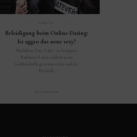
LGBTQ+
Beleidigung beim Online-Dating:
Ist aggro das neue sexy?
Nachdem Tom Daley im knappen
Badehoserl nun endlich seine
Goldmedaille gewonnen hat und der
Medaille
BY
JOACHIM