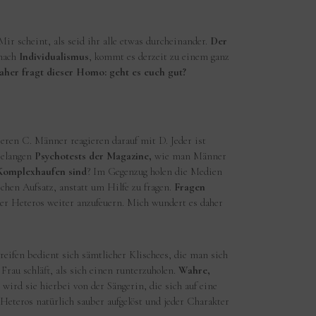
ir scheint, als seid ihr alle etwas durcheinander.
Der
 nach
Individualismus
, kommt es derzeit zu einem ganz
aher fragt dieser Homo: geht es euch gut?
ren C. Männer reagieren darauf mit D. Jeder ist
relangen
Psychotests der Magazine,
wie man Männer
Komplexhaufen sind
? Im Gegenzug holen die Medien
chen Aufsatz, anstatt um Hilfe zu fragen.
Fragen
r Heteros weiter anzufeuern. Mich wundert es daher
reifen bedient sich sämtlicher Klischees, die man sich
Frau schläft, als sich einen runterzuholen.
Wahre,
ird sie hierbei von der Sängerin, die sich auf eine
eteros natürlich sauber aufgelöst und jeder Charakter