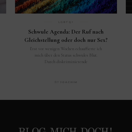
LGBTQ+
Schwule Agenda: Der Ruf nach
Gleichstellung oder doch nur Sex?
Erst vor wenigen Wochen echauffierte ich
mich über den Status schwules Blut.
Durch diskriminierende
BY
JOACHIM