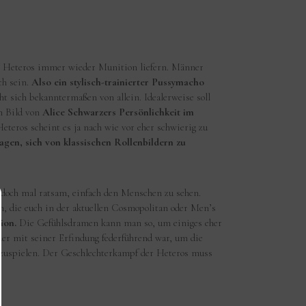
er Heteros immer wieder Munition liefern. Männer
ch sein.
Also ein stylisch-trainierter Pussymacho
t sich bekanntermaßen von allein. Idealerweise soll
n Bild von
Alice Schwarzers Persönlichkeit im
eteros scheint es ja nach wie vor eher schwierig zu
gen, sich von klassischen Rollenbildern zu
 doch mal ratsam, einfach den Menschen zu sehen.
n, die euch in der aktuellen Cosmopolitan oder Men’s
ion.
Die Gefühlsdramen kann man so, um einiges eher
er mit seiner Erfindung federführend war, um die
uzuspielen. Der Geschlechterkampf der Heteros muss