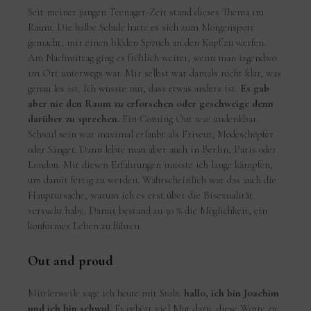
Seit meiner jungen Teenager-Zeit stand dieses Thema im
Raum. Die halbe Schule hatte es sich zum Morgensport
gemacht, mir einen blöden Spruch an den Kopf zu werfen.
Am Nachmittag ging es fröhlich weiter, wenn man irgendwo
im Ort unterwegs war. Mir selbst war damals nicht klar, was
genau los ist. Ich wusste nur, dass etwas anders ist.
Es gab
aber nie den Raum zu erforschen oder geschweige denn
darüber zu sprechen.
Ein Coming Out war undenkbar.
Schwul sein war maximal erlaubt als Friseur, Modeschöpfer
oder Sänger. Dann lebte man aber auch in Berlin, Paris oder
London. Mit diesen Erfahrungen musste ich lange kämpfen,
um damit fertig zu werden. Wahrscheinlich war das auch die
Hauptursache, warum ich es erst über die Bisexualität
versucht habe. Damit bestand zu 50 % die Möglichkeit, ein
konformes Leben zu führen.
Out and proud
Mittlerweile sage ich heute mit Stolz:
hallo, ich bin Joachim
und ich bin schwul.
Es gehört viel Mut dazu, diese Worte zu