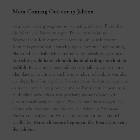
Mein Coming Out vor 17 Jahren
2004 habe ich es gewagt meiner damaligen besten Freundin
die Worte
„ich bin bi“
zu sagen. Für sie war es keine
Besonderheit. Mit einem nüchternem
„ok“
wurde das zur
Kenntnis genommen. Danach ging es über zur Tagesordnung.
Nach und nach habe ich es meinem Freundeskreis gestanden.
So richtig wohl habe ich mich damit allerdings noch nicht
gefühlt.
Es war nicht passend. Erst ein Jahr später war mir
klar, dass ich nicht bisexuell bin, sondern schwul. Es war also
ein doppeltes Coming Out. Bis zu diesem Zeitpunkt habe ich
es nicht übers Herz gebracht, meine Familie zu informieren.
Schließlich habe ich es 2006 geschafft meinem Vater bei
einem Spaziergang zu sagen:
„Papa, ich muss dir was sagen. Ich
möchte kein verstecktes Leben führen. Von daher: ich bin schwul“
.
Da waren sie also. Die Worte, mit denen ich mich endlich
wohlfühlte.
Denn ich konnte beginnen, der Mensch zu sein,
der ich bin.