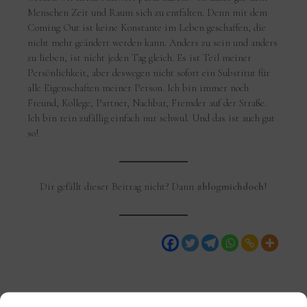
Menschen Zeit und Raum sich zu entfalten. Denn mit dem
Coming Out ist keine Konstante im Leben geschaffen, die
nicht mehr geändert werden kann. Anders zu sein und anders
zu lieben, ist nicht jeden Tag gleich. Es ist Teil meiner
Persönlichkeit, aber deswegen nicht sofort ein Substitut für
alle Eigenschaften meiner Person. Ich bin immer noch
Freund, Kollege, Partner, Nachbar, Fremder auf der Straße.
Ich bin rein zufällig einfach nur schwul. Und das ist auch gut
so!
Dir gefällt dieser Beitrag nicht? Dann
#blogmichdoch
!