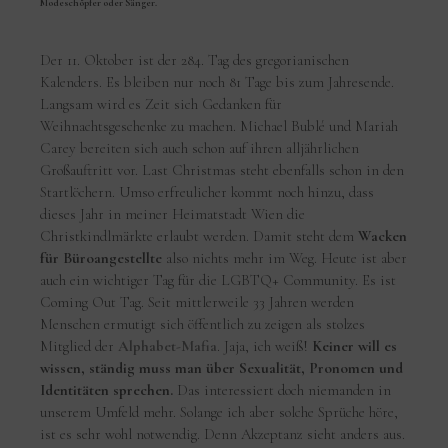
Modeschöpfer oder Sänger.
Der 11. Oktober ist der 284. Tag des gregorianischen
Kalenders. Es bleiben nur noch 81 Tage bis zum Jahresende.
Langsam wird es Zeit sich Gedanken für
Weihnachtsgeschenke zu machen. Michael Bublé und Mariah
Carey bereiten sich auch schon auf ihren alljährlichen
Großauftritt vor. Last Christmas steht ebenfalls schon in den
Startlöchern. Umso erfreulicher kommt noch hinzu, dass
dieses Jahr in meiner Heimatstadt Wien die
Christkindlmärkte erlaubt werden. Damit steht dem
Wacken
für Büroangestellte
also nichts mehr im Weg. Heute ist aber
auch ein wichtiger Tag für die
LGBTQ+ Community. Es ist
Coming Out Tag. Seit mittlerweile 33 Jahren werden
Menschen ermutigt sich öffentlich zu zeigen als stolzes
Mitglied der
Alphabet-Mafia
. Jaja, ich weiß!
Keiner will es
wissen, ständig muss man über Sexualität, Pronomen und
Identitäten sprechen.
Das interessiert doch niemanden in
unserem Umfeld mehr. Solange ich aber solche Sprüche höre,
ist es sehr wohl notwendig. Denn Akzeptanz sieht anders aus.