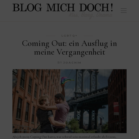
LGBTQ+
Coming Out: ein Ausflug in
meine Vergangenheit
BY
JOACHIM
Als ich mein Coming Out hatte, war schwul sein maximal erlaubt als Friseur,