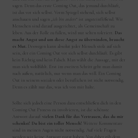
sagen. Denn das erste Coming Out, das jemand durchläuft,
ist das vor sich selbst. Vorm Spiegel stehend, sich selbst
anschauen und sagen
„ich bin anders“
ist angsteinflößend. Wir
Menschen sind darauf ausgerichtet, als Gemeinschaft zu
leben. Aus der Rolle zu fallen, wird nur selten toleriert.
Das
macht Angst und um diese Angst zu überwinden, braucht
es Mut.
Deswegen kann absolut jeder Mensch stolz auf sich
sein, der ein Coming Out vor sich selbst durchläuft. Es gibt
kein Richtig und kein Falsch. Man wählt die Aussage, mit der
man sich wohlfühlt. Erst im zweiten Schritt geht man damit
nach außen; natürlich, nur wenn man das will. Ein Coming
Out in seinem sozialen oder beruflichen ist nicht notwendig.
Denn es zählt nur das, was ich von mir halte.
Sollte sich jedoch eine Person dazu entschließen dich in den
Coming Out Prozess zu involvieren, ist die schönste
Antwort darauf:
vielen Dank für das Vertrauen, das du mir
schenkst! Du bist ein toller Mensch!
Weitere Kommentare
sind in meinen Augen nicht notwendig. Auf viele Fragen
werden wir keine Antwort parat haben. Von daher gib dem